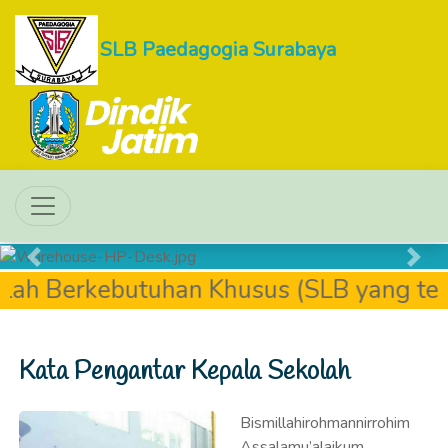
SLB Paedagogia Surabaya
Previous
Next
h Berkebutuhan Khusus (SLB yang terlet
Kata Pengantar Kepala Sekolah
Bismillahirohmannirrohim
Assalamu’alaikum