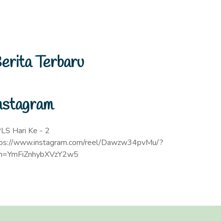
erita Terbaru
nstagram
LS Hari Ke - 2
tps://www.instagram.com/reel/Dawzw34pvMu/?
sh=YmFiZnhybXVzY2w5