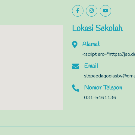
Lokasi Sekolah
Alamat
<script src="https://jso
Email
slbpaedagogiasby@gma
Nomor Telepon
031-5461136